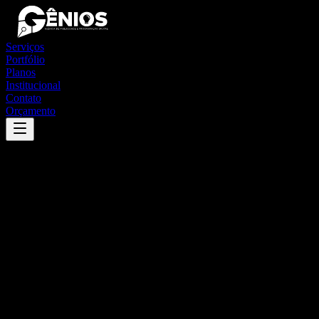
Serviços
Portfólio
Planos
Institucional
Contato
Orçamento
Success
'
faxinal do soturno
'
App