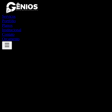
Serviços
Portfólio
Planos
Institucional
Contato
Orçamento
Success
'
formosa do rio preto
'
App