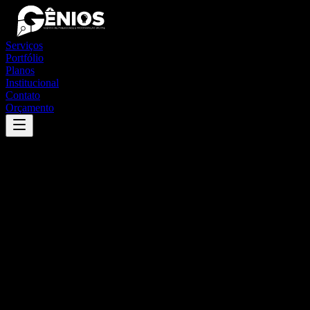
Serviços
Portfólio
Planos
Institucional
Contato
Orçamento
Success
'
formoso
'
App