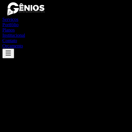
Serviços
Portfólio
Planos
Institucional
Contato
Orçamento
Success
'
francisco morato
'
App