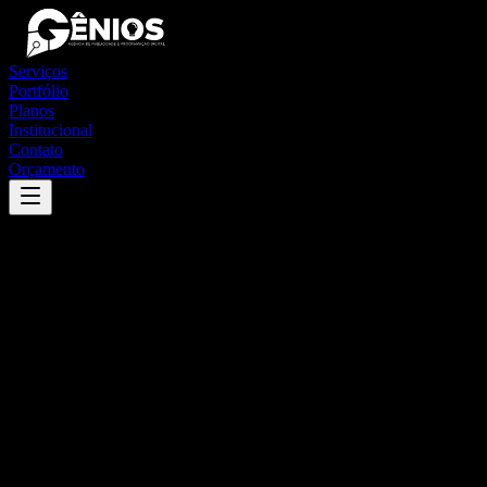
Serviços
Portfólio
Planos
Institucional
Contato
Orçamento
Success
'
franco da rocha
'
App