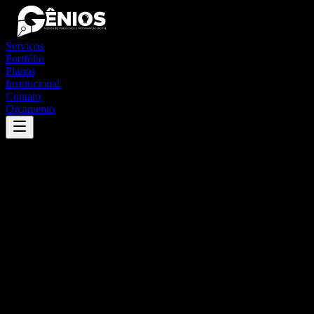
Serviços
Portfólio
Planos
Institucional
Contato
Orçamento
Success
'
gararu
'
App