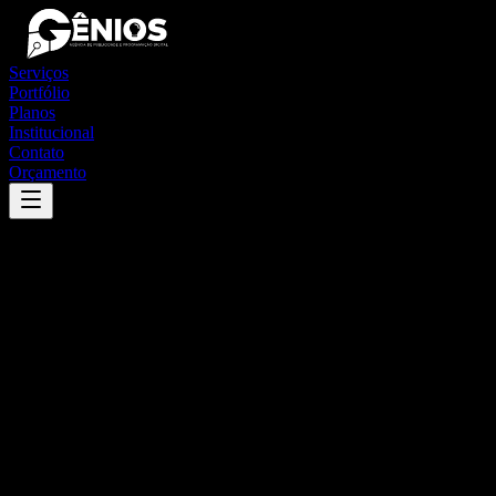
Serviços
Portfólio
Planos
Institucional
Contato
Orçamento
Success
'
general maynard
'
App