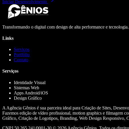
Iniciar Desenvolvimento
Transformando o digital com design de alta performance e tecnologia
Links
Serviços
Portfólio
Contato
Serviços
Identidade Visual
Sistemas Web
Apps Android/iOS
Design Gráfico
A Agência Gênios é sua parceira ideal para Criação de Sites, Desenv
Fazemos edição de vídeo profissional, motion graphics e filmagem co
Gráfico, Criação de Logotipos, Branding, Web Design Responsivo, Cr
CNPJ 50.265.241/0001-30 ©
2026
Agência Gênios. Todos os direitos