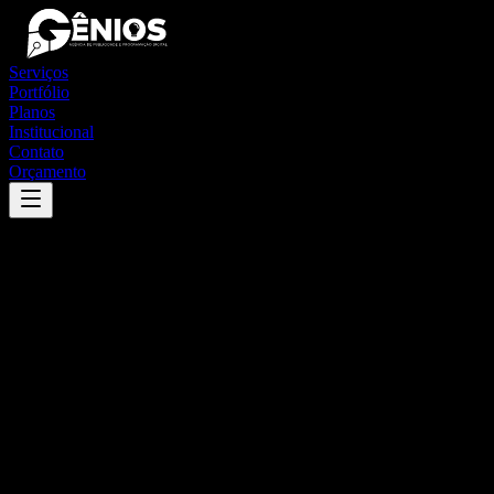
Serviços
Portfólio
Planos
Institucional
Contato
Orçamento
Success
'
girau do ponciano
'
App
{100}