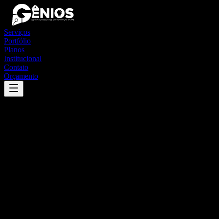
Serviços
Portfólio
Planos
Institucional
Contato
Orçamento
Success
'
glicério
'
App
{100}