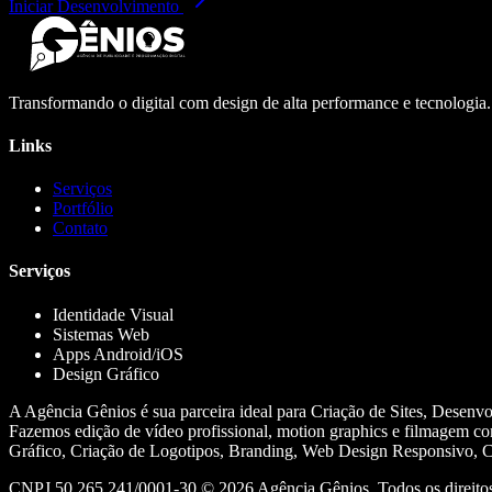
Iniciar Desenvolvimento
Transformando o digital com design de alta performance e tecnologia
Links
Serviços
Portfólio
Contato
Serviços
Identidade Visual
Sistemas Web
Apps Android/iOS
Design Gráfico
A Agência Gênios é sua parceira ideal para Criação de Sites, Desenv
Fazemos edição de vídeo profissional, motion graphics e filmagem co
Gráfico, Criação de Logotipos, Branding, Web Design Responsivo, Cr
CNPJ 50.265.241/0001-30 ©
2026
Agência Gênios. Todos os direitos