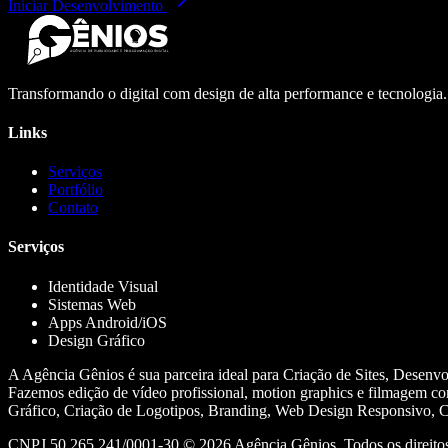
Iniciar Desenvolvimento
Transformando o digital com design de alta performance e tecnologia
Links
Serviços
Portfólio
Contato
Serviços
Identidade Visual
Sistemas Web
Apps Android/iOS
Design Gráfico
A Agência Gênios é sua parceira ideal para Criação de Sites, Desenv
Fazemos edição de vídeo profissional, motion graphics e filmagem co
Gráfico, Criação de Logotipos, Branding, Web Design Responsivo, Cr
CNPJ 50.265.241/0001-30 ©
2026
Agência Gênios. Todos os direitos