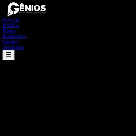
Serviços
Portfólio
Planos
Institucional
Contato
Orçamento
Success
'
goioxim
'
App
{100}