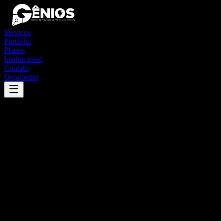
Serviços
Portfólio
Planos
Institucional
Contato
Orçamento
Success
'
gramado xavier
'
App
{100}