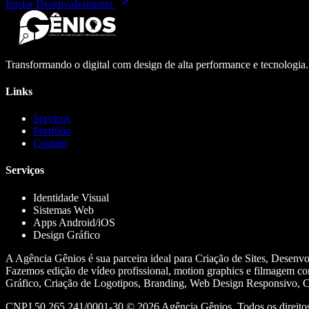
Iniciar Desenvolvimento
Transformando o digital com design de alta performance e tecnologia
Links
Serviços
Portfólio
Contato
Serviços
Identidade Visual
Sistemas Web
Apps Android/iOS
Design Gráfico
A Agência Gênios é sua parceira ideal para Criação de Sites, Desenv
Fazemos edição de vídeo profissional, motion graphics e filmagem co
Gráfico, Criação de Logotipos, Branding, Web Design Responsivo, Cr
CNPJ 50.265.241/0001-30 ©
2026
Agência Gênios. Todos os direitos