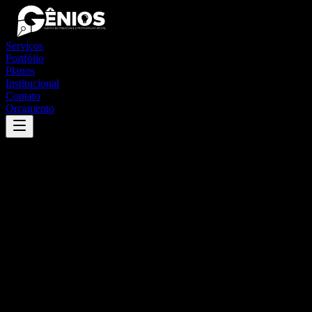
Serviços
Portfólio
Planos
Institucional
Contato
Orçamento
Success
'
guajará
'
App