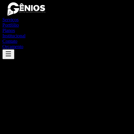
Serviços
Portfólio
Planos
Institucional
Contato
Orçamento
Success
'
heliópolis
'
App