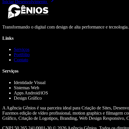
Iniciar Desenvolvimento
Transformando o digital com design de alta performance e tecnologia
Links
Serviços
Portfólio
Contato
Serviços
Identidade Visual
Sistemas Web
Apps Android/iOS
Design Gráfico
A Agência Gênios é sua parceira ideal para Criação de Sites, Desenv
Fazemos edição de vídeo profissional, motion graphics e filmagem co
Gráfico, Criação de Logotipos, Branding, Web Design Responsivo, Cr
CNPJ 50.265.241/0001-30 ©
2026
Agência Gênios. Todos os direitos