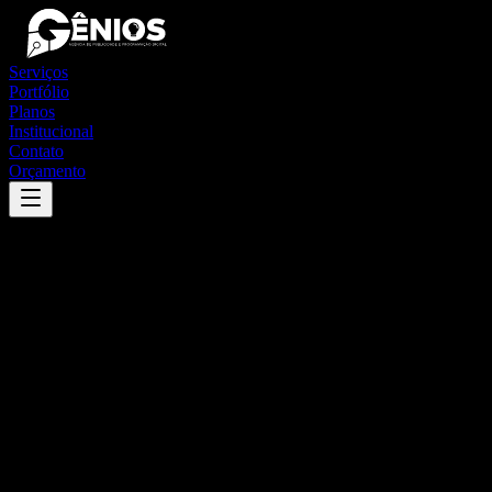
Serviços
Portfólio
Planos
Institucional
Contato
Orçamento
Success
'
iaciara
'
App
{100}