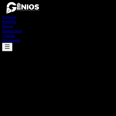
Serviços
Portfólio
Planos
Institucional
Contato
Orçamento
Success
'
iaras
'
App