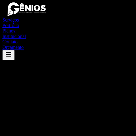
Serviços
Portfólio
Planos
Institucional
Contato
Orçamento
Success
'
ibimirim
'
App