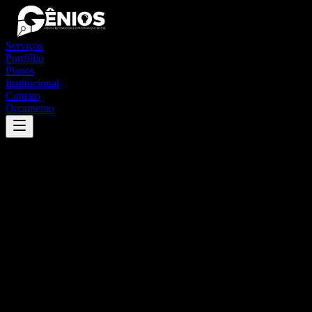
Serviços
Portfólio
Planos
Institucional
Contato
Orçamento
Success
'
ibirapuã
'
App