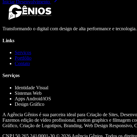
Iniciar Desenvolvimento
Transformando o digital com design de alta performance e tecnologia
Links
Serviços
Portfólio
Contato
Serviços
Identidade Visual
Sistemas Web
Apps Android/iOS
Design Gráfico
A Agência Gênios é sua parceira ideal para Criação de Sites, Desenv
Fazemos edição de vídeo profissional, motion graphics e filmagem co
Gráfico, Criação de Logotipos, Branding, Web Design Responsivo, Cr
CNPJ 50.265.241/0001-30 ©
2026
Agência Gênios. Todos os direitos