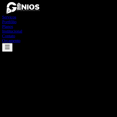
Serviços
Portfólio
Planos
Institucional
Contato
Orçamento
Success
'
içara
'
App
{100}