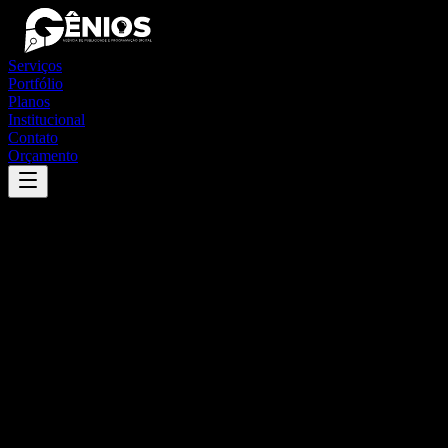
Serviços
Portfólio
Planos
Institucional
Contato
Orçamento
Success
'
igarapé grande
'
App