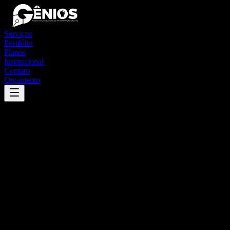
Serviços
Portfólio
Planos
Institucional
Contato
Orçamento
Success
'
ilha grande
'
App