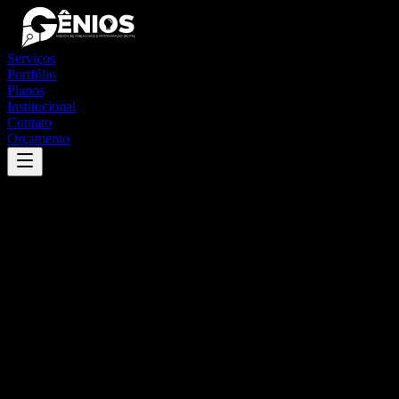
Serviços
Portfólio
Planos
Institucional
Contato
Orçamento
Success
'
imbuia
'
App