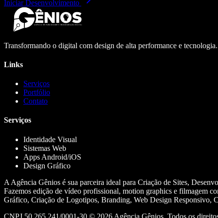
Iniciar Desenvolvimento
Transformando o digital com design de alta performance e tecnologia
Links
Serviços
Portfólio
Contato
Serviços
Identidade Visual
Sistemas Web
Apps Android/iOS
Design Gráfico
A Agência Gênios é sua parceira ideal para Criação de Sites, Desenv
Fazemos edição de vídeo profissional, motion graphics e filmagem co
Gráfico, Criação de Logotipos, Branding, Web Design Responsivo, Cr
CNPJ 50.265.241/0001-30 ©
2026
Agência Gênios. Todos os direitos