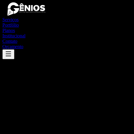
Serviços
Portfólio
Planos
Institucional
Contato
Orçamento
Success
'
indiana
'
App
{100}