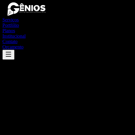
Serviços
Portfólio
Planos
Institucional
Contato
Orçamento
Success
'
indianópolis
'
App