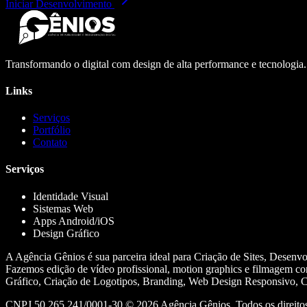
Iniciar Desenvolvimento
Transformando o digital com design de alta performance e tecnologia
Links
Serviços
Portfólio
Contato
Serviços
Identidade Visual
Sistemas Web
Apps Android/iOS
Design Gráfico
A Agência Gênios é sua parceira ideal para Criação de Sites, Desenv
Fazemos edição de vídeo profissional, motion graphics e filmagem co
Gráfico, Criação de Logotipos, Branding, Web Design Responsivo, Cr
CNPJ 50.265.241/0001-30 ©
2026
Agência Gênios. Todos os direitos