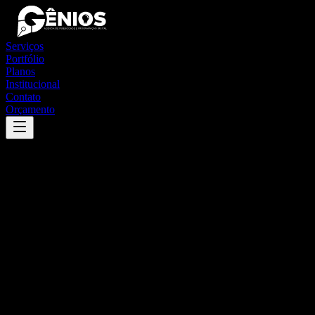
Serviços
Portfólio
Planos
Institucional
Contato
Orçamento
Success
'
inhacorá
'
App
{100}