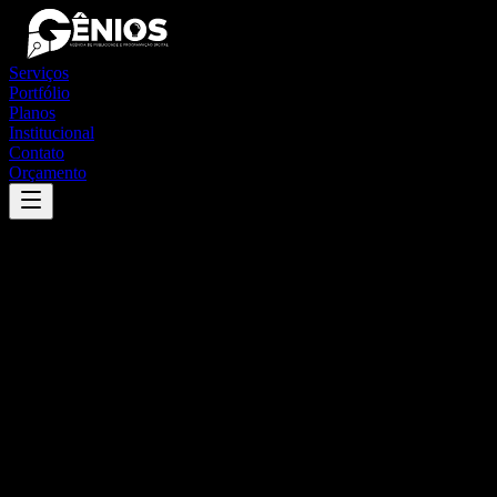
Serviços
Portfólio
Planos
Institucional
Contato
Orçamento
Success
'
ipuaçu
'
App