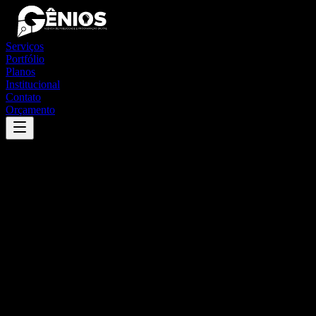
Serviços
Portfólio
Planos
Institucional
Contato
Orçamento
Success
'
irauçuba
'
App