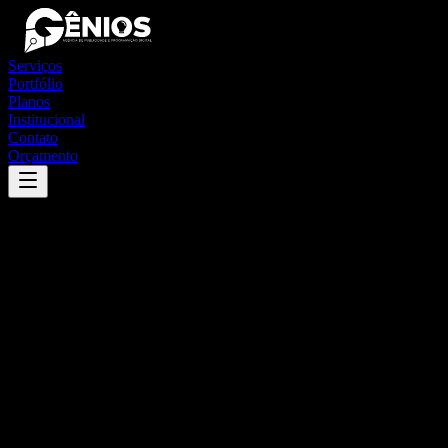
Serviços
Portfólio
Planos
Institucional
Contato
Orçamento
Success
'
itaberá
'
App