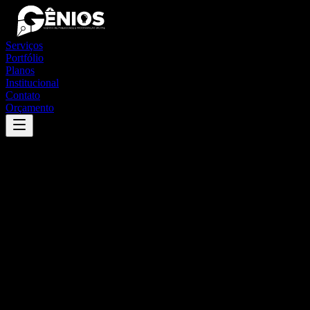
Serviços
Portfólio
Planos
Institucional
Contato
Orçamento
Success
'
itabi
'
App
{100}