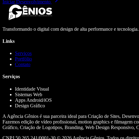
Iniciar Desenvolvimento
Transformando o digital com design de alta performance e tecnologia
Links
Serviços
Portfólio
Contato
Serviços
Identidade Visual
Sistemas Web
Apps Android/iOS
Design Gráfico
A Agência Gênios é sua parceira ideal para Criação de Sites, Desenv
Fazemos edição de vídeo profissional, motion graphics e filmagem co
Gráfico, Criação de Logotipos, Branding, Web Design Responsivo, Cr
CNPJ 50.265.241/0001-30 ©
2026
Agência Gênios. Todos os direitos