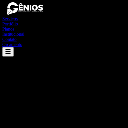
Serviços
Portfólio
Planos
Institucional
Contato
Orçamento
Success
'
itabirinha
'
App