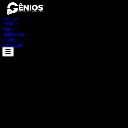
Serviços
Portfólio
Planos
Institucional
Contato
Orçamento
Success
'
itacarambi
'
App