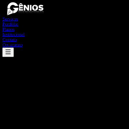
Serviços
Portfólio
Planos
Institucional
Contato
Orçamento
Success
'
itacaré
'
App
{100}