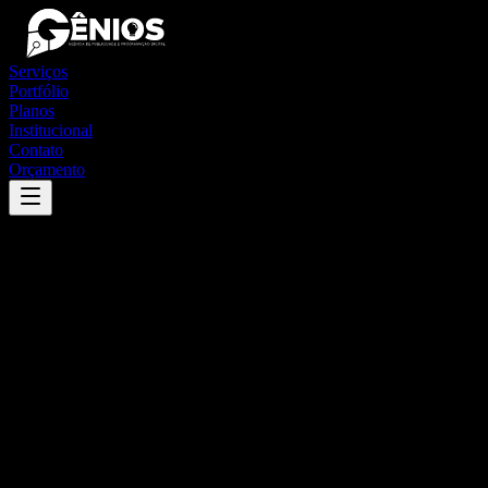
Serviços
Portfólio
Planos
Institucional
Contato
Orçamento
Success
'
itaguaçu da bahia
'
App
{100}