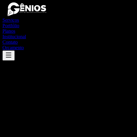
Serviços
Portfólio
Planos
Institucional
Contato
Orçamento
Success
'
italva
'
App