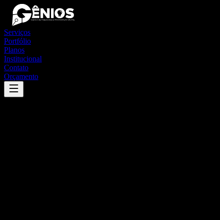
Serviços
Portfólio
Planos
Institucional
Contato
Orçamento
Success
'
itamarandiba
'
App