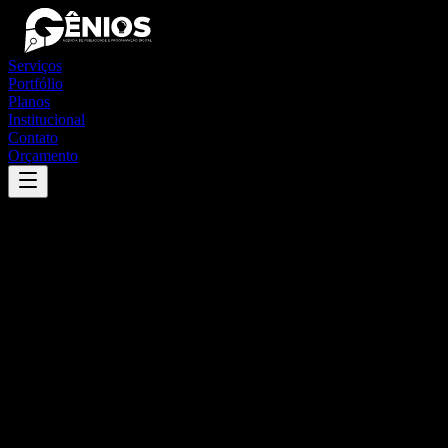
Serviços
Portfólio
Planos
Institucional
Contato
Orçamento
Success
'
itapemirim
'
App