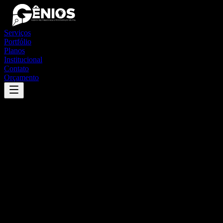
Serviços
Portfólio
Planos
Institucional
Contato
Orçamento
Success
'
itapiranga
'
App