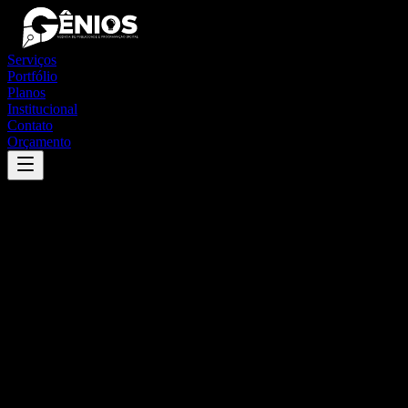
Serviços
Portfólio
Planos
Institucional
Contato
Orçamento
Success
'
itapirapuã
'
App