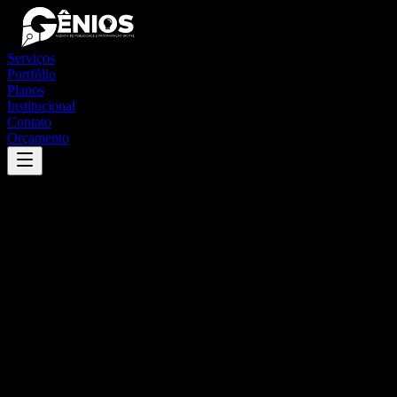
Serviços
Portfólio
Planos
Institucional
Contato
Orçamento
Success
'
itaúna
'
App