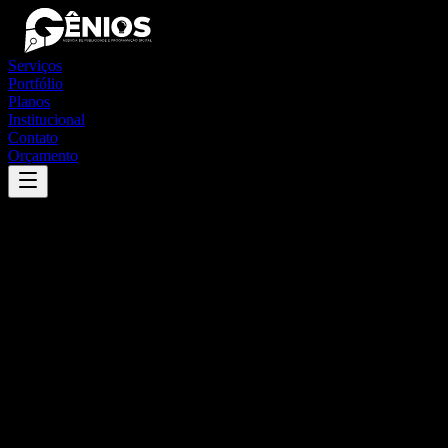
Serviços
Portfólio
Planos
Institucional
Contato
Orçamento
Success
'
itinga do maranhão
'
App