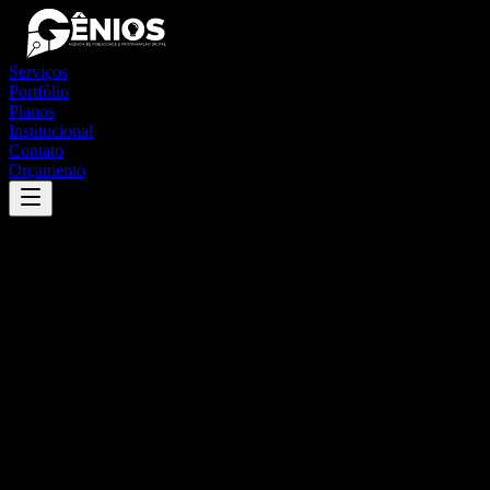
Serviços
Portfólio
Planos
Institucional
Contato
Orçamento
Success
'
jacupiranga
'
App