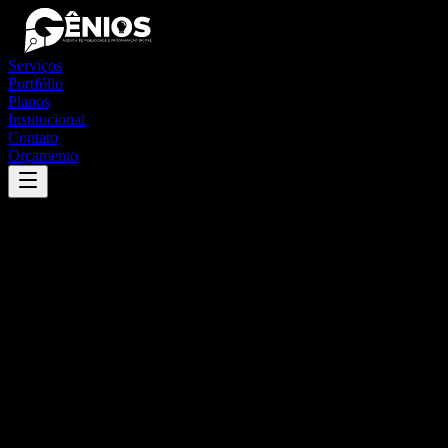
Serviços
Portfólio
Planos
Institucional
Contato
Orçamento
Success
'
jaguaribara
'
App