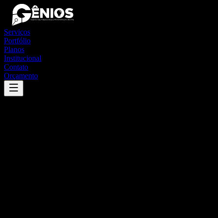
Serviços
Portfólio
Planos
Institucional
Contato
Orçamento
Success
'
janduís
'
App