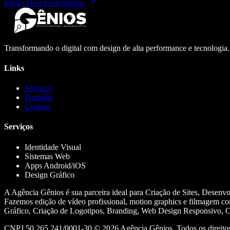
Iniciar Desenvolvimento
Transformando o digital com design de alta performance e tecnologia
Links
Serviços
Portfólio
Contato
Serviços
Identidade Visual
Sistemas Web
Apps Android/iOS
Design Gráfico
A Agência Gênios é sua parceira ideal para Criação de Sites, Desenv
Fazemos edição de vídeo profissional, motion graphics e filmagem co
Gráfico, Criação de Logotipos, Branding, Web Design Responsivo, Cr
CNPJ 50.265.241/0001-30 ©
2026
Agência Gênios. Todos os direitos