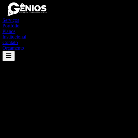
Serviços
Portfólio
Planos
Institucional
Contato
Orçamento
Success
'
jequié
'
App