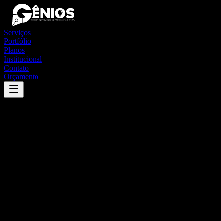
Serviços
Portfólio
Planos
Institucional
Contato
Orçamento
Success
'
joão alfredo
'
App