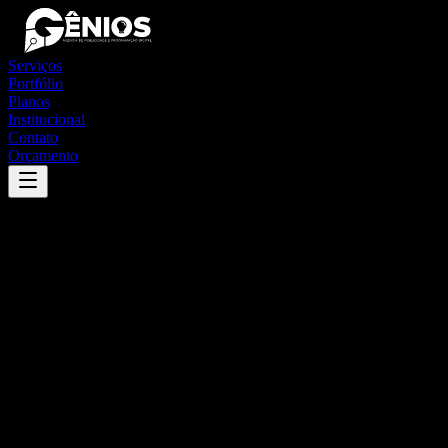
Serviços
Portfólio
Planos
Institucional
Contato
Orçamento
Success
'
joão câmara
'
App