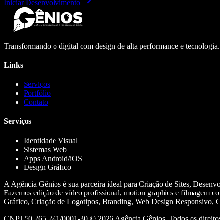
Iniciar Desenvolvimento
Transformando o digital com design de alta performance e tecnologia
Links
Serviços
Portfólio
Contato
Serviços
Identidade Visual
Sistemas Web
Apps Android/iOS
Design Gráfico
A Agência Gênios é sua parceira ideal para Criação de Sites, Desenv
Fazemos edição de vídeo profissional, motion graphics e filmagem co
Gráfico, Criação de Logotipos, Branding, Web Design Responsivo, Cr
CNPJ 50.265.241/0001-30 ©
2026
Agência Gênios. Todos os direitos