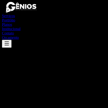
Serviços
Portfólio
Planos
Institucional
Contato
Orçamento
Success
'
joaquim nabuco
'
App
{100}