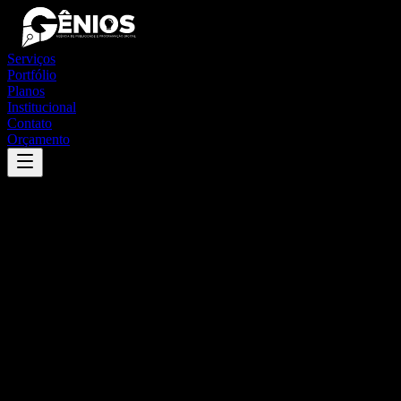
Serviços
Portfólio
Planos
Institucional
Contato
Orçamento
Success
'
joaquim pires
'
App