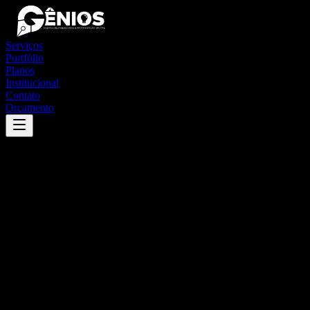
Serviços
Portfólio
Planos
Institucional
Contato
Orçamento
Success
'
juara
'
App