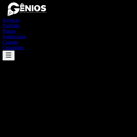
Serviços
Portfólio
Planos
Institucional
Contato
Orçamento
Success
'
junco do maranhão
'
App